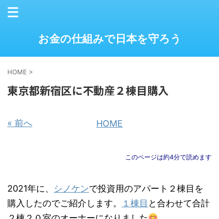
お金の仕組みで日本を守ろう
HOME
>
東京都新宿区に不動産２棟目購入
« 前へ
HOME
このページは約4分で読めます
2021年に、
シノケン
で投資用のアパート２棟目を
購入したのでご紹介します。
１棟目
と合わせて合計
２棟２０室のオーナーになりました