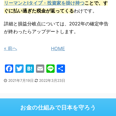
リーマンとIタイプ・投資家を掛け持つ
ことで、す
ぐに払い過ぎた税金が返ってくる
わけです。
詳細と損益分岐点については、2022年の確定申告
が終わったらアップデートします。
« 前へ
HOME
F
T
H
E
Li
共
a
w
at
m
n
有
2021年7月19日
2022年3月23日
c
itt
e
ai
e
e
er
n
l
b
a
お金の仕組みで日本を守ろう
o