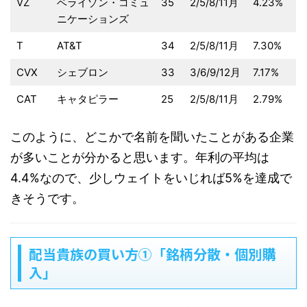
VZ
ベライゾン・コミュ
35
2/5/8/11月
4.23%
ニケーションズ
T
AT&T
34
2/5/8/11月
7.30%
CVX
シェブロン
33
3/6/9/12月
7.17%
CAT
キャタピラー
25
2/5/8/11月
2.79%
このように、どこかで名前を聞いたことがある企業
が多いことが分かると思います。年利の平均は
4.4%なので、少しウェイトをいじれば5%を達成で
きそうです。
配当貴族の買い方①「銘柄分散・個別購
入」