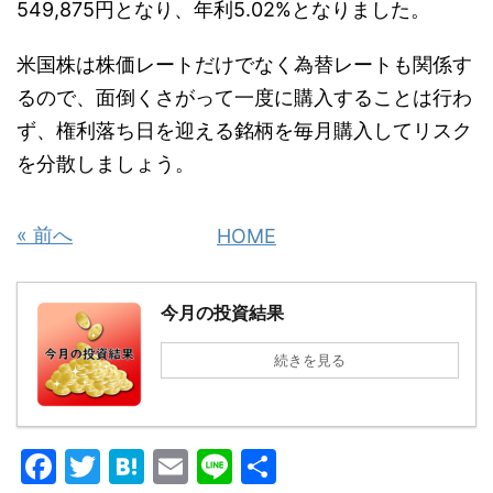
549,875円となり、年利5.02%となりました。
米国株は株価レートだけでなく為替レートも関係す
るので、面倒くさがって一度に購入することは行わ
ず、権利落ち日を迎える銘柄を毎月購入してリスク
を分散しましょう。
« 前へ
HOME
今月の投資結果
続きを見る
F
T
H
E
Li
共