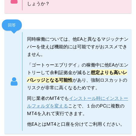
しょうか？
回答
同時稼働については、他EAと異なるマジックナン
バーを使えば機能的には可能ですがおススメでき
ません。
「ゴートゥーエブリデイ」の稼働中に他EAがエン
トリーして余剰証拠金が減ると
想定よりも高いレ
バレッジとなる可能性
があり、強制ロスカットの
リスクが非常に高くなるためです。
同じ業者のMT4でも
インストール時にインストー
ルフォルダを変える
ことで、１台のPCに複数の
MT4を入れて実行できます。
他EAとはMT4と口座を分けてご利用ください。