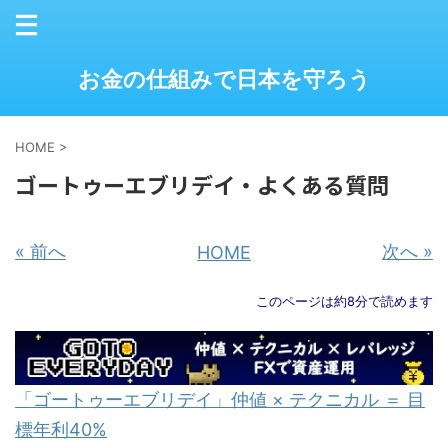
お金の仕組みで日本を守ろう
HOME
>
ゴートゥーエブリデイ・よくある質問
« 前へ
次へ »
HOME
このページは約8分で読めます
「ゴートゥーエブリデイ」仲値 × テクニカル ＝ 目
標年利40%