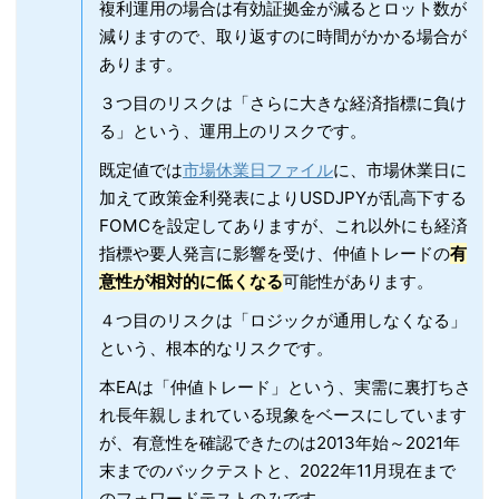
複利運用の場合は有効証拠金が減るとロット数が
減りますので、取り返すのに時間がかかる場合が
あります。
３つ目のリスクは「さらに大きな経済指標に負け
る」という、運用上のリスクです。
既定値では
市場休業日ファイル
に、市場休業日に
加えて政策金利発表によりUSDJPYが乱高下する
FOMCを設定してありますが、これ以外にも経済
指標や要人発言に影響を受け、仲値トレードの
有
意性が相対的に低くなる
可能性があります。
４つ目のリスクは「ロジックが通用しなくなる」
という、根本的なリスクです。
本EAは「仲値トレード」という、実需に裏打ちさ
れ長年親しまれている現象をベースにしています
が、有意性を確認できたのは2013年始～2021年
末までのバックテストと、2022年11月現在まで
のフォワードテストのみです。