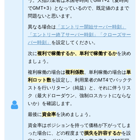
う。大抵の業者は米国冬時間でGMT+2（夏時間
でGMT+3）となっているので、既定値のままで
問題ないと思います。
異なる場合は
「エントリー開始サーバー時刻」
「エントリー終了サーバー時刻」「クローズサー
バー時刻」
を設定してください。
次に
複利で稼働するか、単利で稼働するか
を決め
ましょう。
複利稼働の場合は
複利係数
、単利稼働の場合は
単
利ロット数
を設定し、利用業者のMT4でバックテ
ストを行いリターン（純益）と、それに伴うリス
ク（最大ドローダウン、強制ロスカットにならな
いか）を確認します。
最後に
資金率
を決めましょう。
資金率はポジションを持って価格が下がってしま
った場合に、どの程度まで
損失を許容するか
を設